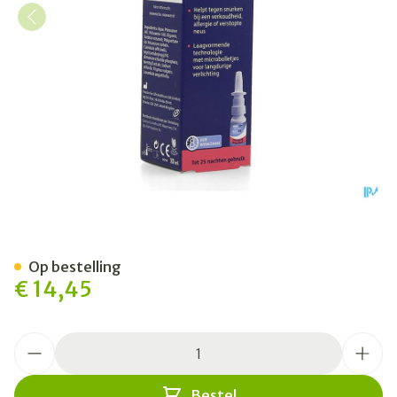
Snoreeze Neusspray 10ml
Op bestelling
€ 14,45
Aantal
Bestel