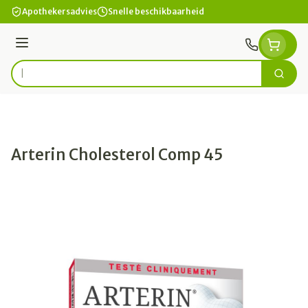
Ga naar de inhoud
Apothekersadvies
Snelle beschikbaarheid
Menu
Zoek
Product, merk, categorie...
Arterin Cholesterol Comp 45