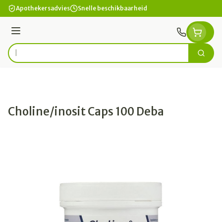
Ga naar de inhoud
Apothekersadvies
Snelle beschikbaarheid
Menu
Zoek
Product, merk, categorie...
Choline/inosit Caps 100 Deba