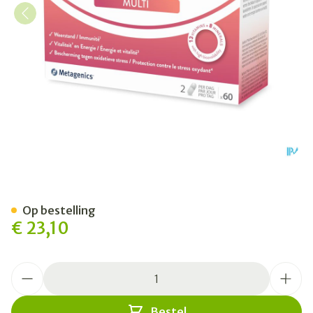
Barinutrics Multi V3 Caps 60
Op bestelling
€ 23,10
Aantal
Bestel