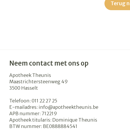
Terug n
Blaren
Zuurstof
Eelt
Ademhalingsst
Eksteroog - l
Toon meer
Spieren en ge
Specifiek voo
Naalden en sp
Neem contact met ons op
Infecties
Lichaamsverz
Spuiten
Apotheek Theunis
Deodorant
Oplossing voor
Maastrichtersteenweg 49
3500
Hasselt
Gezichtsverzo
Naalden
Luizen
Naalden voor 
Telefoon:
011 22 27 25
- pennaalden
E-mailadres:
info@
apotheektheunis.be
Diagnostica
APB nummer:
712219
Toon meer
Apotheek titularis:
Dominique Theunis
BTW nummer:
BE0888884541