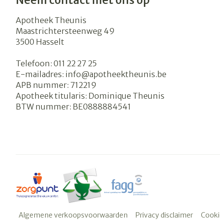
Neem contact met ons op
Apotheek Theunis
Maastrichtersteenweg 49
3500
Hasselt
Telefoon:
011 22 27 25
E-mailadres:
info@
apotheektheunis.be
APB nummer:
712219
Apotheek titularis:
Dominique Theunis
BTW nummer:
BE0888884541
Algemene verkoopsvoorwaarden
Privacy disclaimer
Cooki