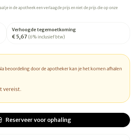
rapie
Toon meer
l je in de apotheek een verlaagde prijs en niet de prijs die op onze
Diagnosetesten en
 stress
Vlooien en teken
meetapparatuur
Oren
Mond en keel
Verhoogde tegemoetkoming
€ 5,67
Alcoholtest
(6% inclusief btw)
ng
Oordopjes
Zuigtabletten
therapie -
Mond, muil of snavel
Bloeddrukmeter
ls
d
 en -druppels
Oorreiniging
Spray - oplossing
Cholesteroltest
l
zen
Oordruppels
Hartslagmeter
 Na beoordeling door de apotheker kan je het komen afhalen
n
hulpmiddelen
Toon meer
t vereist.
Ergonomie
herming
nning en -
Hygiëne
Aambeien
s
Reserveer
voor ophaling
Ademhaling en zuurstof
Bad en douche
je
Badkamer