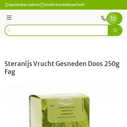
Ga naar de inhoud
Apothekersadvies
Snelle beschikbaarheid
Menu
Zoek
Product, merk, categorie...
Steranijs Vrucht Gesneden Doos 250g
Fag