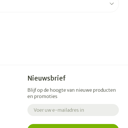
erende
Parfums en
geurproducten
Nieuwsbrief
Blijf op de hoogte van nieuwe producten
en promoties
CBD
E-mail adres