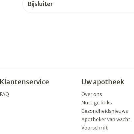
Bijsluiter
rging
Supplementen
Insectenw
n
Mondmaskers
middelen
nissen
 -
uid
id
Klantenservice
Uw apotheek
FAQ
Over ons
Zelfbruiner
Scheren
Nuttige links
Gezondheidsnieuws
Apotheker van wacht
Voorschrift