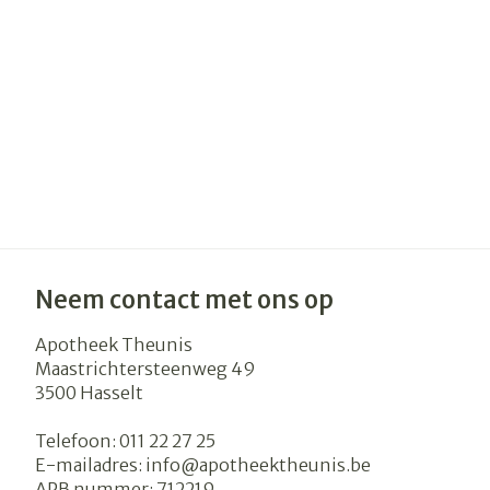
Haar
Gezichtsverzo
Pillendozen e
accessoires
Pigmentstoor
Gevoelige huid
geïrriteerde h
Gemengde hu
Doffe huid
Toon meer
Neem contact met ons op
Apotheek Theunis
Maastrichtersteenweg 49
Snurken
3500
Hasselt
Telefoon:
011 22 27 25
E-mailadres:
info@
apotheektheunis.be
APB nummer:
712219