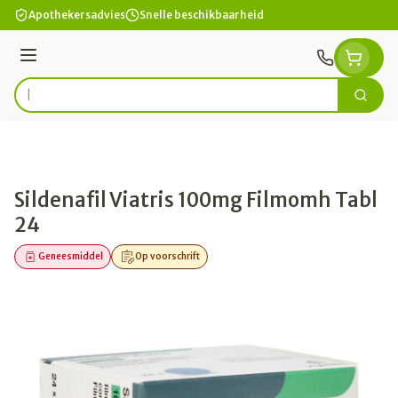
Ga naar de inhoud
Apothekersadvies
Snelle beschikbaarheid
Menu
Zoek
Product, merk, categorie...
Sildenafil Viatris 100mg Filmomh Tabl
24
Geneesmiddel
Op voorschrift