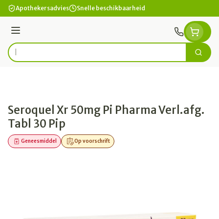
Ga naar de inhoud
Apothekersadvies
Snelle beschikbaarheid
Menu
Zoek
Product, merk, categorie...
Seroquel Xr 50mg Pi Pharma Verl.afg.
Tabl 30 Pip
Geneesmiddel
Op voorschrift