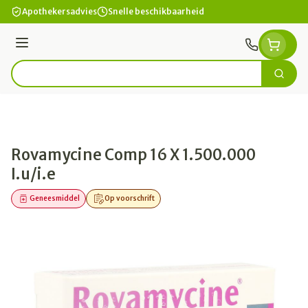
Ga naar de inhoud
Apothekersadvies
Snelle beschikbaarheid
Menu
Zoek
Product, merk, categorie...
Rovamycine Comp 16 X 1.500.000
I.u/i.e
Geneesmiddel
Op voorschrift