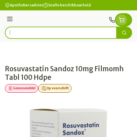
Ga naar de inhoud
Apothekersadvies
Snelle beschikbaarheid
Menu
Zoek
Product, merk, categorie...
Rosuvastatin Sandoz 10mg Filmomh
Tabl 100 Hdpe
Geneesmiddel
Op voorschrift