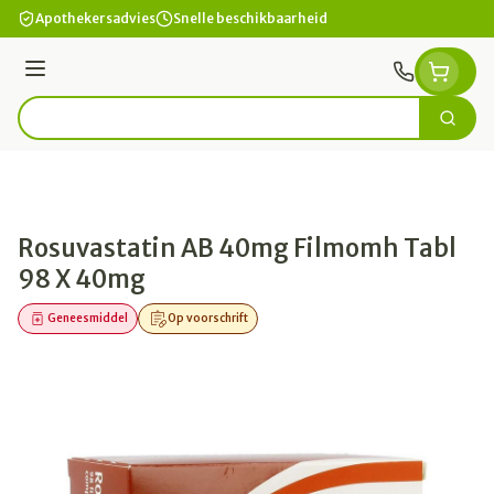
Ga naar de inhoud
Apothekersadvies
Snelle beschikbaarheid
Menu
Zoek
Product, merk, categorie...
Rosuvastatin AB 40mg Filmomh Tabl
98 X 40mg
Geneesmiddel
Op voorschrift