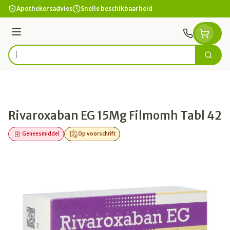
Ga naar de inhoud
Apothekersadvies
Snelle beschikbaarheid
Menu
Zoek
Product, merk, categorie...
Rivaroxaban EG 15Mg Filmomh Tabl 42
Geneesmiddel
Op voorschrift