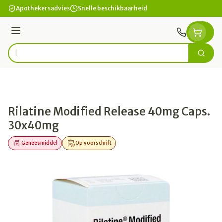
Ga naar de inhoud
Apothekersadvies
Snelle beschikbaarheid
Menu
Zoek
Product, merk, categorie...
Rilatine Modified Release 40mg Caps.
30x40mg
Geneesmiddel
Op voorschrift