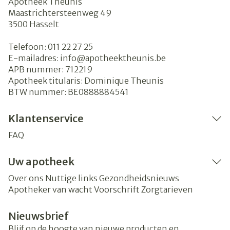
Apotheek Theunis
Maastrichtersteenweg 49
3500
Hasselt
Telefoon:
011 22 27 25
E-mailadres:
info@
apotheektheunis.be
APB nummer:
712219
Apotheek titularis:
Dominique Theunis
BTW nummer:
BE0888884541
Klantenservice
FAQ
Uw apotheek
Over ons
Nuttige links
Gezondheidsnieuws
Apotheker van wacht
Voorschrift
Zorgtarieven
Nieuwsbrief
Blijf op de hoogte van nieuwe producten en