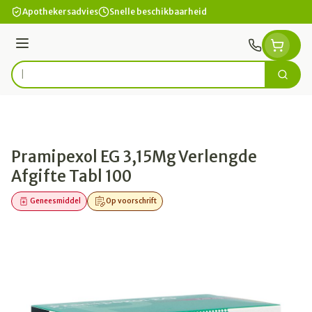
Ga naar de inhoud
Apothekersadvies
Snelle beschikbaarheid
Menu
Zoek
Product, merk, categorie...
Pramipexol EG 3,15Mg Verlengde
Afgifte Tabl 100
Geneesmiddel
Op voorschrift