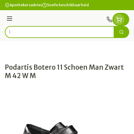
Ga naar de inhoud
Apothekersadvies
Snelle beschikbaarheid
Menu
Zoek
Product, merk, categorie...
Podartis Botero 11 Schoen Man Zwart
M 42 W M