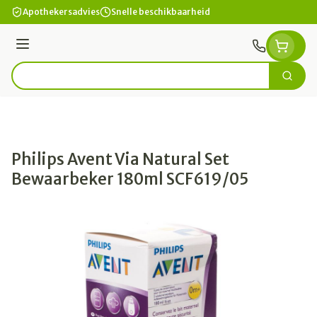
Ga naar de inhoud
Apothekersadvies
Snelle beschikbaarheid
Menu
Zoek
Product, merk, categorie...
Philips Avent Via Natural Set
Bewaarbeker 180ml SCF619/05