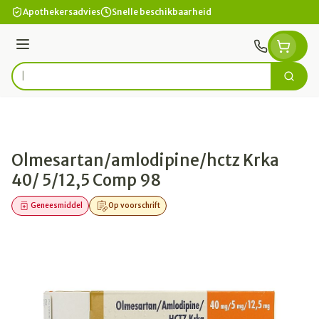
Ga naar de inhoud
Apothekersadvies
Snelle beschikbaarheid
Menu
Zoek
Product, merk, categorie...
Olmesartan/amlodipine/hctz Krka
40/ 5/12,5 Comp 98
Geneesmiddel
Op voorschrift