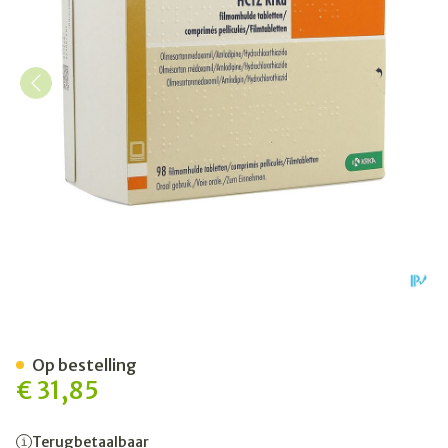
Olmesartan/amlodipine/hct
Op bestelling
€ 31,85
Terugbetaalbaar