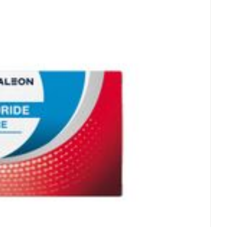
oet
geneesmiddelen
Toon meer
erende
Parfums en
geurproducten
CBD