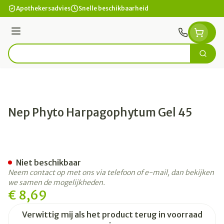
Ga naar de inhoud
Apothekersadvies
Snelle beschikbaarheid
Menu
Zoek
Product, merk, categorie...
Nep Phyto Harpagophytum Gel 45
Nep Phyto Harpagophytum 
Niet beschikbaar
Neem contact op met ons via telefoon of e-mail, dan bekijken
we samen de mogelijkheden.
€ 8,69
Verwittig mij als het product terug in voorraad