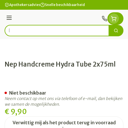
Ga naar de inhoud
Apothekersadvies
Snelle beschikbaarheid
Menu
Zoek
Product, merk, categorie...
Nep Handcreme Hydra Tube 2x75ml
Nep Handcreme Hydra Tub
Niet beschikbaar
Neem contact op met ons via telefoon of e-mail, dan bekijken
we samen de mogelijkheden.
€ 9,90
Verwittig mij als het product terug in voorraad