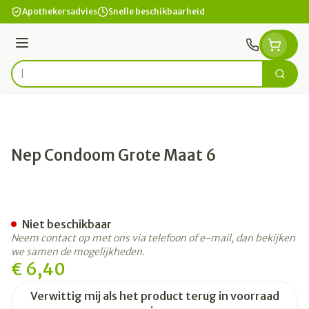
Ga naar de inhoud
Apothekersadvies
Snelle beschikbaarheid
Menu
Zoek
Product, merk, categorie...
Nep Condoom Grote Maat 6
Nep Condoom Grote Maat 6
Niet beschikbaar
Neem contact op met ons via telefoon of e-mail, dan bekijken
we samen de mogelijkheden.
€ 6,40
Verwittig mij als het product terug in voorraad