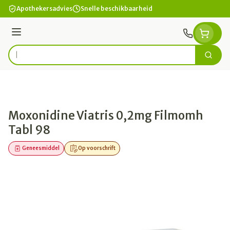
Ga naar de inhoud
Apothekersadvies
Snelle beschikbaarheid
Menu
Zoek
Product, merk, categorie...
Moxonidine Viatris 0,2mg Filmomh
Tabl 98
Geneesmiddel
Op voorschrift