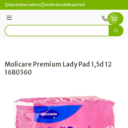
Ga naar de inhoud
Apothekersadvies
Snelle beschikbaarheid
Menu
Zoek
Product, merk, categorie...
Molicare Premium Lady Pad 1,5d 12
1680360