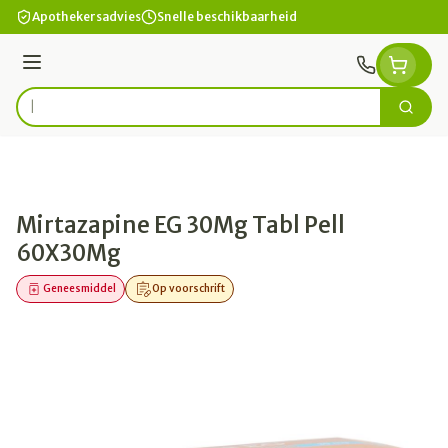
Ga naar de inhoud
Apothekersadvies
Snelle beschikbaarheid
Menu
Zoek
Product, merk, categorie...
Mirtazapine EG 30Mg Tabl Pell
60X30Mg
Geneesmiddel
Op voorschrift