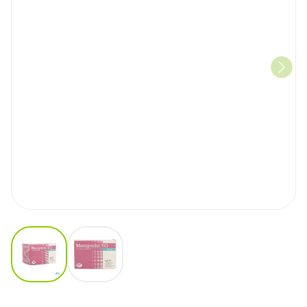
View larger image
View larger image
Metoprolol EG 95Mg Verleng