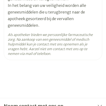
Behoud
25°C)
U lijdt aan een ernstige vorm van bronchiaal
In het belang van uw veiligheid worden alle
astma of een chronische longziekte die de
geneesmiddelen die u terugbrengt naar de
bronchi
apotheek gesorteerd bij de vervallen
verstopt.
geneesmiddelen.
U wordt ook behandeld met MAO-remmers
Als apotheker bieden we persoonlijke farmaceutische
(geneesmiddelen gebruikt voor de behandeling
zorg. Na aankoop van een geneesmiddel of medisch
hulpmiddel kun je contact met ons opnemen als je
van
vragen hebt. Aarzel niet om contact met ons op te
depressie, behalve MAO-B-remmers).
nemen via mail of telefoon.
Als een hartaanval wordt vermoed en de pols
minder dan 45 slagen/minuut bedraagt, de
bovenste
bloeddrukwaarde < 100 mmHg is en bepaalde
vormen van hartritmestoornissen aanwezig zijn.
U gebruikt andere bloeddrukverlagende
geneesmiddelen zoals verapamil en diltiazem.
U gebruikt antiaritmica zoals disopyramide.
Neem contact met ons op