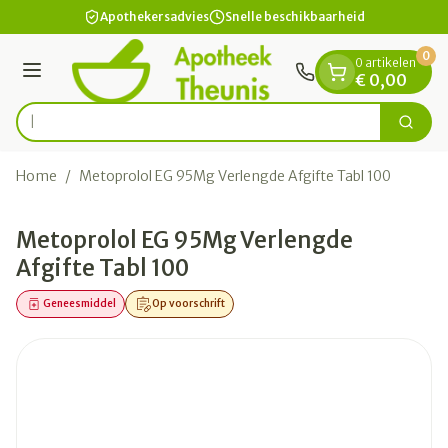
Dia 1 van 1
Ga naar de inhoud
Apothekersadvies
Snelle beschikbaarheid
0
0 artikelen
Menu
€ 0,00
Zoek
Product, merk, categorie...
Home
/
Metoprolol EG 95Mg Verlengde Afgifte Tabl 100
Metoprolol EG 95Mg Verlengde
Afgifte Tabl 100
Geneesmiddel
Op voorschrift