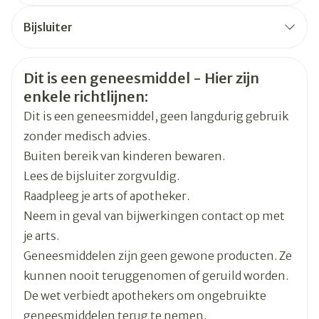
CNK
3922051
de preventie van een volgende hartaanval na een
slagen/minuut).
Bijsluiter
eerdere hartaanval (onderhoudstherapie).
U lijdt aan een sinusknoopstoornis in het hart
Nederlands
Eurogenerics (EG) Generics &
Duits
Frans
de behandeling van functionele cardiovasculaire
(sicksinussyndroom).
Organisaties
Consumer
stoornissen.
U heeft een circulatoire collaps gehad,
Veiligheidsinformatie
Dit is een geneesmiddel - Hier zijn
de preventie van migraine.
voornamelijk door het falen van de hartwerking.
enkele richtlijnen:
Merken
Eurogenerics (EG)
U lijdt aan ernstige circulatiestoornissen in de
Dit is een geneesmiddel, geen langdurig gebruik
armen en/of benen.
zonder medisch advies.
de behandeling van hoge bloeddruk
Breedte
93 mm
U lijdt aan een pathologisch lage bloeddruk, i.e.
Buiten bereik van kinderen bewaren.
(hypertensie).
wanneer de systolische waarde (de bovenste
Lees de bijsluiter zorgvuldig.
Lengte
121 mm
bloeddrukwaarde) lager is dan 90 mmHg.
Raadpleeg je arts of apotheker.
U lijdt aan een onbehandelde
Neem in geval van bijwerkingen contact op met
Diepte
80 mm
hormoonproducerende tumor van de
je arts.
bijnierschors
Geneesmiddelen zijn geen gewone producten. Ze
Actieve
metoprolol succinaat
(feochromocytoom).
kunnen nooit teruggenomen of geruild worden.
Ingrediënten
U heeft hoge zuurconcentraties in uw bloed
De wet verbiedt apothekers om ongebruikte
veroorzaakt door een metabolische disfunctie.
geneesmiddelen terug te nemen.
Kamertemperatuur (15°C -