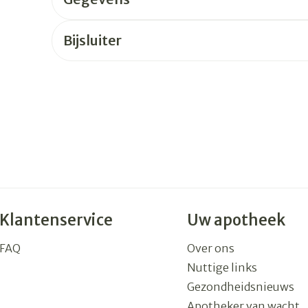
rging
Supplementen
Insectenw
Bijsluiter
n
Mondmaskers
middelen
nissen
 -
uid
id
Klantenservice
Uw apotheek
Zelfbruiner
Scheren
FAQ
Over ons
Nuttige links
Gezondheidsnieuws
Apotheker van wacht