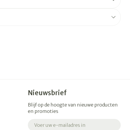
erende
Parfums en
geurproducten
Nieuwsbrief
CBD
Blijf op de hoogte van nieuwe producten
en promoties
E-mail adres