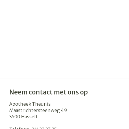
Haar
Gezichtsverzo
Pillendozen e
accessoires
Pigmentstoor
Gevoelige huid
geïrriteerde h
Gemengde hu
Doffe huid
Toon meer
Neem contact met ons op
Snurken
Apotheek Theunis
Maastrichtersteenweg 49
3500
Hasselt