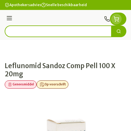
Ga naar de inhoud
Apothekersadvies
Snelle beschikbaarheid
Menu
Zoek
Product, merk, categorie...
Leflunomid Sandoz Comp Pell 100 X
20mg
Geneesmiddel
Op voorschrift