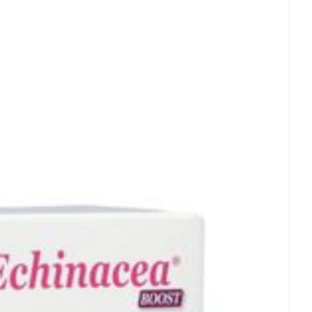
oet
geneesmiddelen
10 mg
Toon meer
vetzuren
10 mg
erende
Parfums en
geurproducten
 - 25°C)
CBD