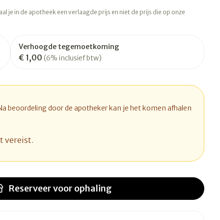
rapie
Toon meer
l je in de apotheek een verlaagde prijs en niet de prijs die op onze
Diagnosetesten en
 stress
Vlooien en teken
meetapparatuur
Oren
Mond en keel
Verhoogde tegemoetkoming
€ 1,00
Alcoholtest
(6% inclusief btw)
ng
Oordopjes
Zuigtabletten
therapie -
Mond, muil of snavel
Bloeddrukmeter
ls
d
 en -druppels
Oorreiniging
Spray - oplossing
Cholesteroltest
l
zen
Oordruppels
Hartslagmeter
 Na beoordeling door de apotheker kan je het komen afhalen
n
hulpmiddelen
Toon meer
t vereist.
Ergonomie
herming
nning en -
Hygiëne
Aambeien
s
Reserveer
voor ophaling
Ademhaling en zuurstof
Bad en douche
je
Badkamer