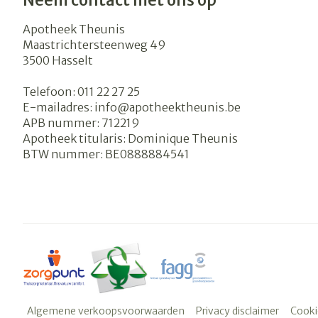
Neem contact met ons op
Apotheek Theunis
Maastrichtersteenweg 49
3500
Hasselt
Telefoon:
011 22 27 25
E-mailadres:
info@
apotheektheunis.be
APB nummer:
712219
Apotheek titularis:
Dominique Theunis
BTW nummer:
BE0888884541
Algemene verkoopsvoorwaarden
Privacy disclaimer
Cooki