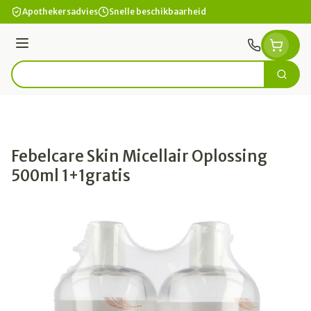
Ga naar de inhoud
Apothekersadvies
Snelle beschikbaarheid
Menu
Zoek
Product, merk, categorie...
Febelcare Skin Micellair Oplossing
500ml 1+1gratis