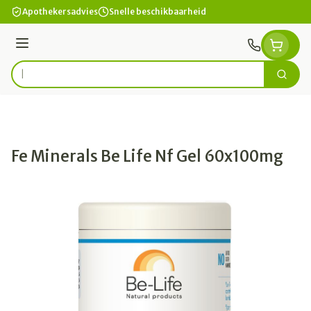
Ga naar de inhoud
Apothekersadvies
Snelle beschikbaarheid
Menu
Zoek
Product, merk, categorie...
Fe Minerals Be Life Nf Gel 60x100mg