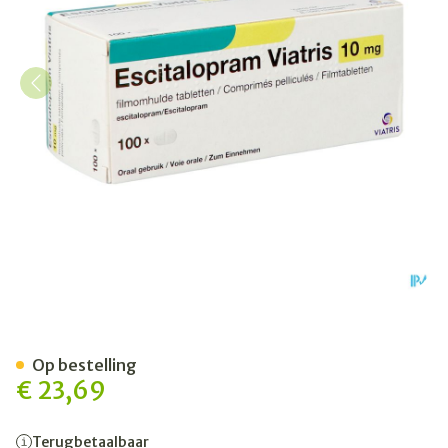
Escitalopram Viatris 10mg 
Op bestelling
€ 23,69
Terugbetaalbaar