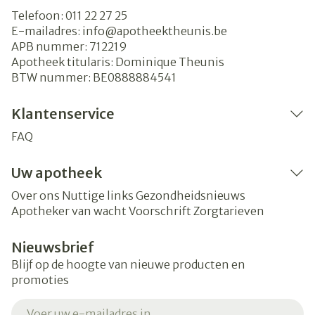
Telefoon:
011 22 27 25
E-mailadres:
info@
apotheektheunis.be
APB nummer:
712219
Apotheek titularis:
Dominique Theunis
BTW nummer:
BE0888884541
Klantenservice
FAQ
Uw apotheek
Over ons
Nuttige links
Gezondheidsnieuws
Apotheker van wacht
Voorschrift
Zorgtarieven
Nieuwsbrief
Blijf op de hoogte van nieuwe producten en
promoties
E-mail adres