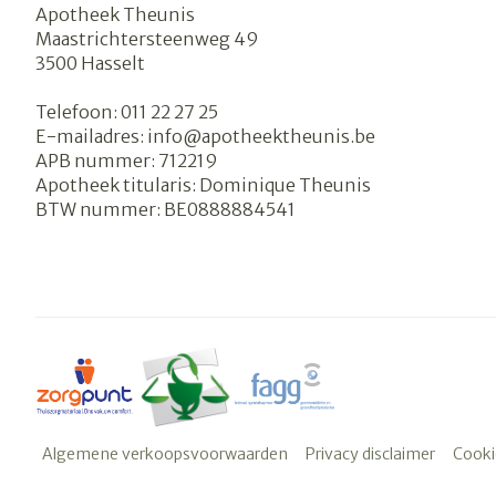
Apotheek Theunis
Maastrichtersteenweg 49
3500
Hasselt
Telefoon:
011 22 27 25
E-mailadres:
info@
apotheektheunis.be
APB nummer:
712219
Apotheek titularis:
Dominique Theunis
BTW nummer:
BE0888884541
Algemene verkoopsvoorwaarden
Privacy disclaimer
Cooki