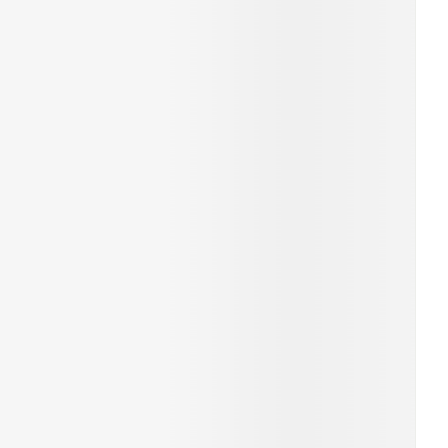
erende
Parfums en
geurproducten
CBD