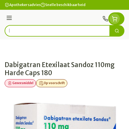
Ga naar de inhoud
Apothekersadvies
Snelle beschikbaarheid
Menu
Zoek
Product, merk, categorie...
Dabigatran Etexilaat Sandoz 110mg
Harde Caps 180
Geneesmiddel
Op voorschrift