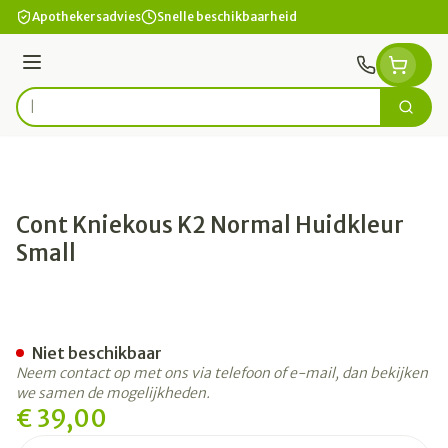
Ga naar de inhoud
Apothekersadvies
Snelle beschikbaarheid
Menu
Zoek
Product, merk, categorie...
Cont Kniekous K2 Normal Huidkleur
Small
Cont Kniekous K2 Normal Hu
Niet beschikbaar
Neem contact op met ons via telefoon of e-mail, dan bekijken
we samen de mogelijkheden.
€ 39,00