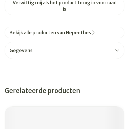
Verwittig mij als het product terug in voorraad
is
Bekijk alle producten van Nepenthes
Gegevens
Gerelateerde producten
Navigeren door de elementen van de carrousel is mogelijk
Druk om carrousel over te slaan
Druk op om naar carrouselnavigatie te gaan