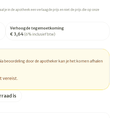
rapie
Toon meer
l je in de apotheek een verlaagde prijs en niet de prijs die op onze
Diagnosetesten en
 stress
Vlooien en teken
meetapparatuur
Oren
Mond en keel
Verhoogde tegemoetkoming
Alcoholtest
ng
Oordopjes
Zuigtabletten
€ 3,64
(6% inclusief btw)
therapie -
Mond, muil of snavel
Bloeddrukmeter
ls
d
 en -druppels
Oorreiniging
Spray - oplossing
Cholesteroltest
l
zen
Oordruppels
Hartslagmeter
n
hulpmiddelen
 Na beoordeling door de apotheker kan je het komen afhalen
Toon meer
t vereist.
Ergonomie
rraad is
herming
nning en -
Hygiëne
Aambeien
s
Ademhaling en zuurstof
Bad en douche
je
Badkamer