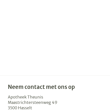
Haar
Gezichtsverzo
Pillendozen e
accessoires
Pigmentstoor
Gevoelige huid
geïrriteerde h
Gemengde hu
Doffe huid
Toon meer
Snurken
Neem contact met ons op
Apotheek Theunis
Maastrichtersteenweg 49
3500
Hasselt