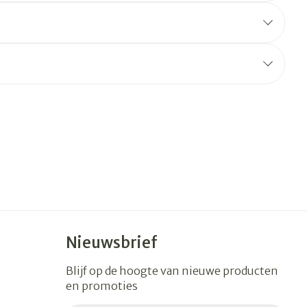
erende
Parfums en
geurproducten
CBD
Nieuwsbrief
Blijf op de hoogte van nieuwe producten
en promoties