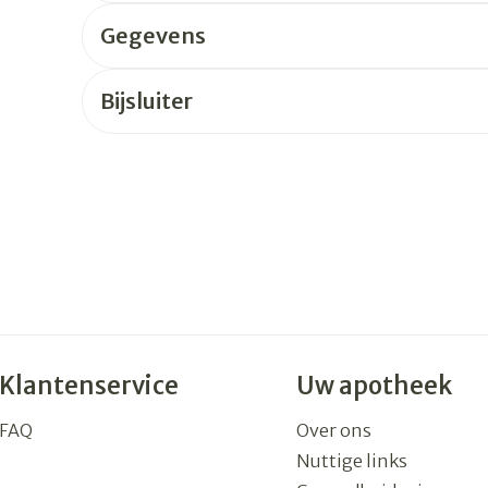
Gegevens
rging
Supplementen
Insectenw
n
Mondmaskers
middelen
Bijsluiter
nissen
 -
uid
id
Zelfbruiner
Scheren
Klantenservice
Uw apotheek
FAQ
Over ons
Nuttige links