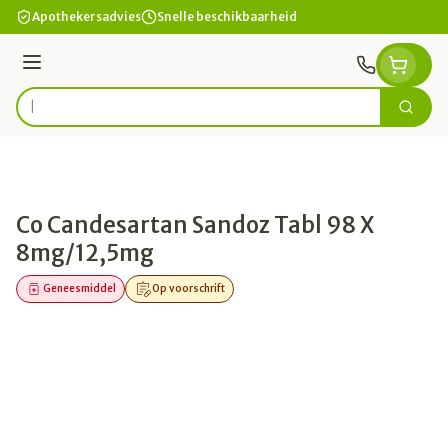
Ga naar de inhoud
Apothekersadvies
Snelle beschikbaarheid
Menu
Zoek
Product, merk, categorie...
Co Candesartan Sandoz Tabl 98 X
8mg/12,5mg
Geneesmiddel
Op voorschrift