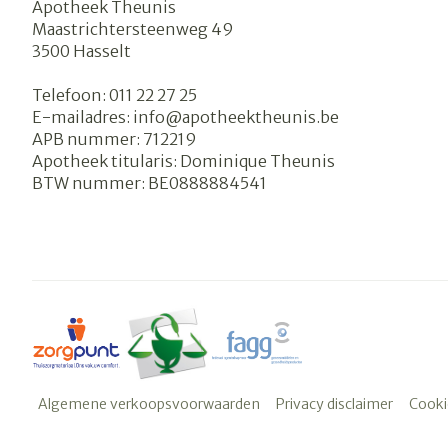
Apotheek Theunis
Maastrichtersteenweg 49
3500
Hasselt
Telefoon:
011 22 27 25
E-mailadres:
info@
apotheektheunis.be
APB nummer:
712219
Apotheek titularis:
Dominique Theunis
BTW nummer:
BE0888884541
Algemene verkoopsvoorwaarden
Privacy disclaimer
Cooki