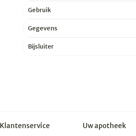
Gebruik
rging
Supplementen
Insectenw
n
Mondmaskers
middelen
Gegevens
nissen
 -
Bijsluiter
uid
id
Zelfbruiner
Scheren
Klantenservice
Uw apotheek