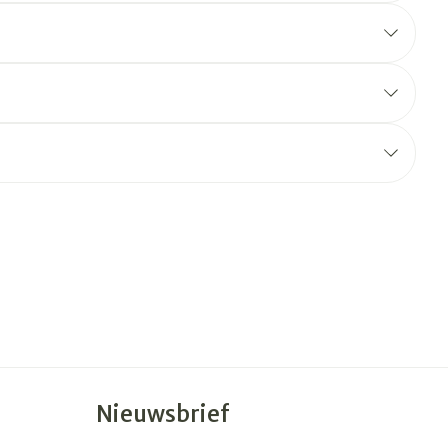
erende
Parfums en
geurproducten
CBD
Nieuwsbrief