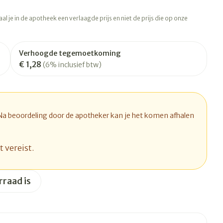
rapie
Toon meer
l je in de apotheek een verlaagde prijs en niet de prijs die op onze
Diagnosetesten en
 stress
Vlooien en teken
meetapparatuur
Oren
Mond en keel
Verhoogde tegemoetkoming
Alcoholtest
ng
Oordopjes
Zuigtabletten
€ 1,28
(6% inclusief btw)
therapie -
Mond, muil of snavel
Bloeddrukmeter
ls
d
 en -druppels
Oorreiniging
Spray - oplossing
Cholesteroltest
l
zen
Oordruppels
Hartslagmeter
n
hulpmiddelen
 Na beoordeling door de apotheker kan je het komen afhalen
Toon meer
t vereist.
Ergonomie
rraad is
herming
nning en -
Hygiëne
Aambeien
s
Ademhaling en zuurstof
Bad en douche
je
Badkamer