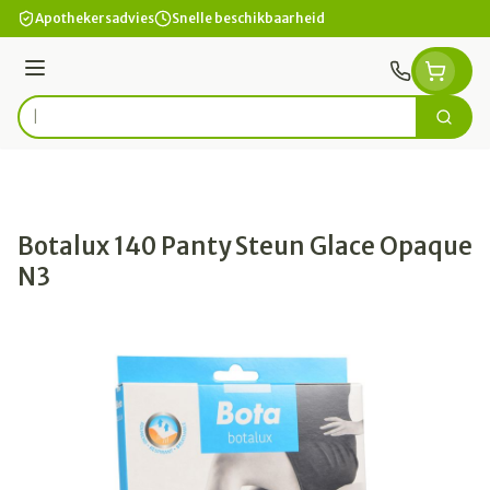
Ga naar de inhoud
Apothekersadvies
Snelle beschikbaarheid
Menu
Zoek
Product, merk, categorie...
Botalux 140 Panty Steun Glace Opaque
N3