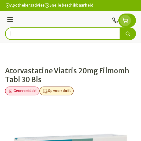
Ga naar de inhoud
Apothekersadvies
Snelle beschikbaarheid
Menu
Zoek
Product, merk, categorie...
Atorvastatine Viatris 20mg Filmomh
Tabl 30 Bls
Geneesmiddel
Op voorschrift