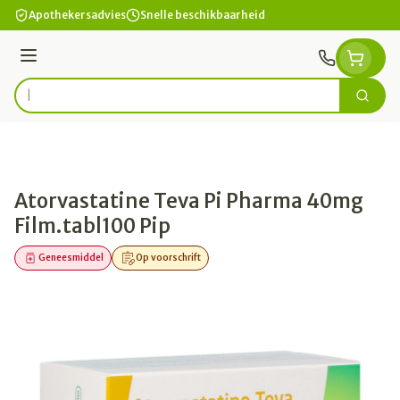
Ga naar de inhoud
Apothekersadvies
Snelle beschikbaarheid
Menu
Zoek
Product, merk, categorie...
Atorvastatine Teva Pi Pharma 40mg
Film.tabl100 Pip
Geneesmiddel
Op voorschrift