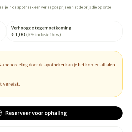
rapie
Toon meer
l je in de apotheek een verlaagde prijs en niet de prijs die op onze
Diagnosetesten en
 stress
Vlooien en teken
meetapparatuur
Oren
Mond en keel
Verhoogde tegemoetkoming
€ 1,00
Alcoholtest
(6% inclusief btw)
ng
Oordopjes
Zuigtabletten
therapie -
Mond, muil of snavel
Bloeddrukmeter
ls
d
 en -druppels
Oorreiniging
Spray - oplossing
Cholesteroltest
l
zen
Oordruppels
Hartslagmeter
 Na beoordeling door de apotheker kan je het komen afhalen
n
hulpmiddelen
Toon meer
t vereist.
Ergonomie
herming
nning en -
Hygiëne
Aambeien
s
Reserveer
voor ophaling
Ademhaling en zuurstof
Bad en douche
je
Badkamer