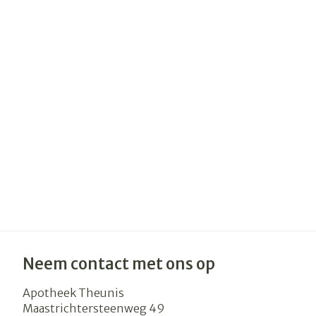
Haar
Gezichtsverzo
Pillendozen e
accessoires
Pigmentstoor
Gevoelige huid
geïrriteerde h
Gemengde hu
Doffe huid
Toon meer
Snurken
Neem contact met ons op
Apotheek Theunis
Maastrichtersteenweg 49