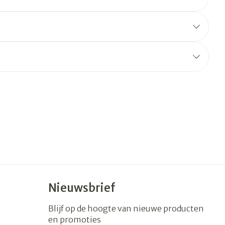
erende
Parfums en
geurproducten
CBD
Nieuwsbrief
Blijf op de hoogte van nieuwe producten
en promoties