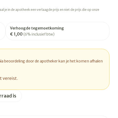
rapie
Toon meer
l je in de apotheek een verlaagde prijs en niet de prijs die op onze
Diagnosetesten en
 stress
Vlooien en teken
meetapparatuur
Oren
Mond en keel
Verhoogde tegemoetkoming
Alcoholtest
ng
Oordopjes
Zuigtabletten
€ 1,00
(6% inclusief btw)
therapie -
Mond, muil of snavel
Bloeddrukmeter
ls
d
 en -druppels
Oorreiniging
Spray - oplossing
Cholesteroltest
l
zen
Oordruppels
Hartslagmeter
n
hulpmiddelen
 Na beoordeling door de apotheker kan je het komen afhalen
Toon meer
t vereist.
Ergonomie
rraad is
herming
nning en -
Hygiëne
Aambeien
s
Ademhaling en zuurstof
Bad en douche
je
Badkamer