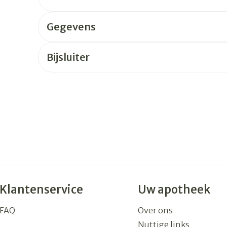
Gegevens
rging
Supplementen
Insectenw
n
Mondmaskers
middelen
nissen
Bijsluiter
 -
uid
id
Zelfbruiner
Scheren
Klantenservice
Uw apotheek
FAQ
Over ons
Nuttige links