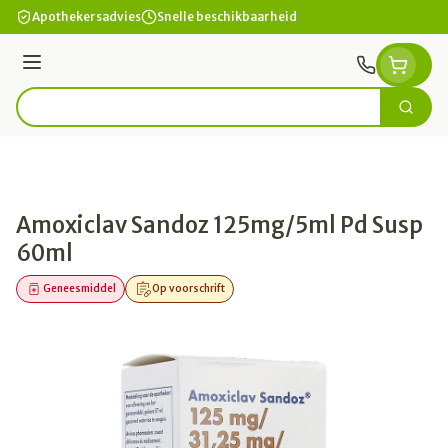
Ga naar de inhoud
Apothekersadvies
Snelle beschikbaarheid
Menu
Zoek
Product, merk, categorie...
Amoxiclav Sandoz 125mg/5ml Pd Susp
60ml
Geneesmiddel
Op voorschrift