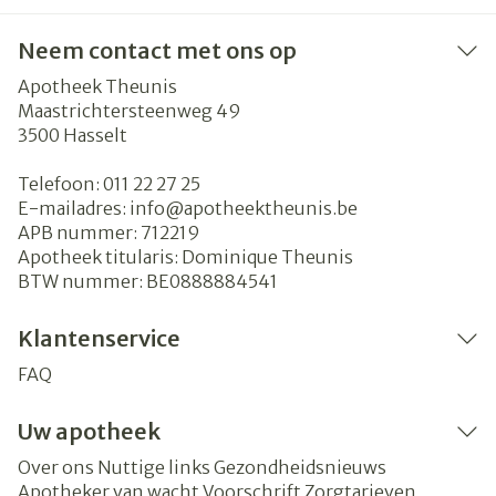
Neem contact met ons op
Apotheek Theunis
Maastrichtersteenweg 49
3500
Hasselt
Telefoon:
011 22 27 25
E-mailadres:
info@
apotheektheunis.be
APB nummer:
712219
Apotheek titularis:
Dominique Theunis
BTW nummer:
BE0888884541
Klantenservice
FAQ
Uw apotheek
Over ons
Nuttige links
Gezondheidsnieuws
Apotheker van wacht
Voorschrift
Zorgtarieven